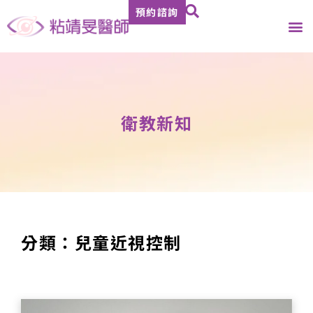
預約諮詢
關於粘醫師
診療項目
案例故
衛教新
媒體報
門診資
衛教新知
分類：兒童近視控制