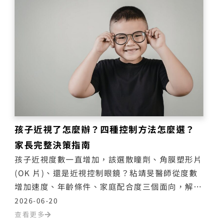
孩子近視了怎麼辦？四種控制方法怎麼選？
家長完整決策指南
孩子近視度數一直增加，該選散瞳劑、角膜塑形片
(OK 片)、還是近視控制眼鏡？粘靖旻醫師從度數
增加速度、年齡條件、家庭配合度三個面向，解析
兒童近視控制四大方法的適用邏輯，幫助家長做出
2026-06-20
最適合孩子的決定。
查看更多